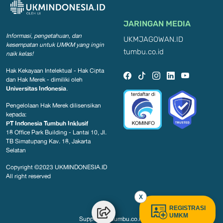
JARINGAN MEDIA
Informasi, pengetahuan, dan
UKMJAGOWAN.ID
kesempatan
untuk UMKM yang ingin
tumbu.co.id
naik kelas!
Hak Kekayaan Intelektual - Hak Cipta
dan Hak Merek - dimiliki oleh
Universitas Indonesia
.
Pengelolaan Hak Merek dilisensikan
kepada:
PT Indonesia Tumbuh Inklusif
18 Office Park Building - Lantai 10, Jl.
TB Simatupang Kav. 18, Jakarta
Selatan
Copyright ©2023
UKMINDONESIA.ID
All right reserved
X
REGISTRASI
UMKM
Support by
Tumbu.co.id