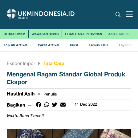
BERITA UMKM
WAWASAN BISNIS
LEGALITAS & PERIZINAN
AKSES MODAL
Top 40 Artikel
Paket Artikel
Kuis!
Kamus KBLI
Layanan Us
Tata Cara
Ekspor Impor
​Mengenal Ragam Standar Global Produk
Ekspor
Hastini Asih
•
Penulis
Bagikan
11 Dec 2022
Waktu Baca 7 menit