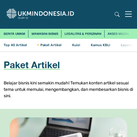
BERITA UMKM
WAWASAN BISNIS
LEGALITAS & PERIZINAN
AKSES MODAL
Top 40 Artikel
Kuis!
Kamus KBLI
Layanan 
Paket Artikel
Paket Artikel
Belajar bisnis kini semakin mudah! Temukan konten artikel sesuai
tema untuk memulai, mengembangkan, dan membesarkan bisnis di
sini.