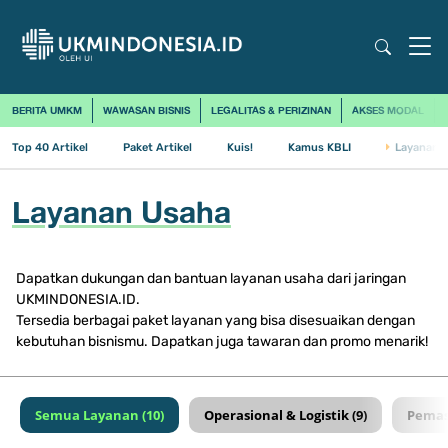
BERITA UMKM
WAWASAN BISNIS
LEGALITAS & PERIZINAN
AKSES MODAL
Top 40 Artikel
Paket Artikel
Kuis!
Kamus KBLI
Layanan 
Layanan Usaha
Dapatkan dukungan dan bantuan layanan usaha dari jaringan
UKMINDONESIA.ID.
Tersedia berbagai paket layanan yang bisa disesuaikan dengan
kebutuhan bisnismu. Dapatkan juga tawaran dan promo menarik!
Semua Layanan (10)
Operasional & Logistik (9)
Pemas