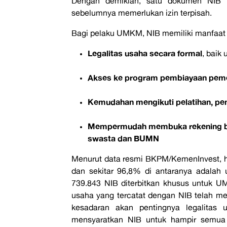
Dengan demikian, satu dokumen NIB b
sebelumnya memerlukan izin terpisah.
Bagi pelaku UMKM, NIB memiliki manfaat b
Legalitas usaha secara formal
, baik
Akses ke program pembiayaan peme
Kemudahan mengikuti pelatihan, pe
Mempermudah membuka rekening bisn
swasta dan BUMN
Menurut data resmi BKPM/KemenInvest, hin
dan sekitar 96,8% di antaranya adalah 
739.843 NIB diterbitkan khusus untuk UM
usaha yang tercatat dengan NIB telah me
kesadaran akan pentingnya legalitas 
mensyaratkan NIB untuk hampir semua p