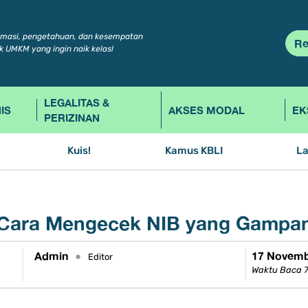
rmasi, pengetahuan, dan kesempatan
Re
k UMKM yang ingin naik kelas!
LEGALITAS &
IS
AKSES MODAL
EK
PERIZINAN
Kuis!
Kamus KBLI
L
i Cara Mengecek NIB yang Gampa
Admin
17 Novemb
•
Editor
Waktu Baca 7