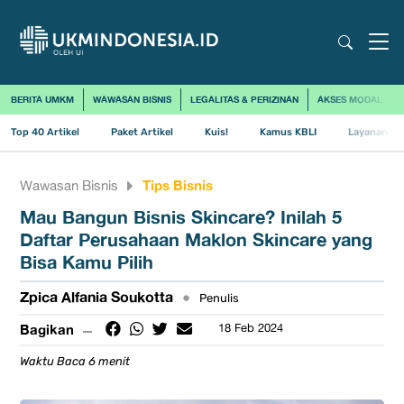
BERITA UMKM
WAWASAN BISNIS
LEGALITAS & PERIZINAN
AKSES MODAL
Top 40 Artikel
Paket Artikel
Kuis!
Kamus KBLI
Layanan Us
Tips Bisnis
Wawasan Bisnis
Mau Bangun Bisnis Skincare? Inilah 5
Daftar Perusahaan Maklon Skincare yang
Bisa Kamu Pilih
Zpica Alfania Soukotta
•
Penulis
Bagikan
18 Feb 2024
Waktu Baca 6 menit