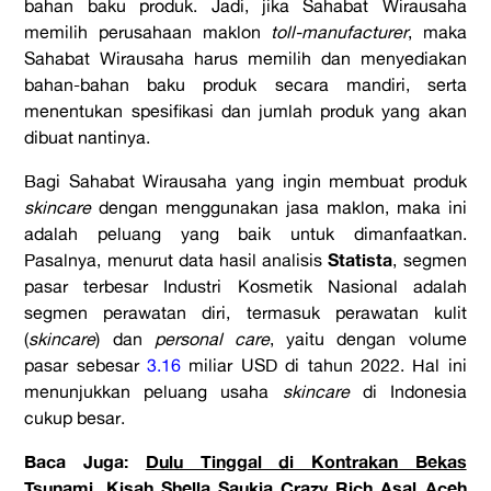
bahan baku produk. Jadi, jika Sahabat Wirausaha
memilih perusahaan maklon
toll-manufacturer
, maka
Sahabat Wirausaha harus memilih dan menyediakan
bahan-bahan baku produk secara mandiri, serta
menentukan spesifikasi dan jumlah produk yang akan
dibuat nantinya.
Bagi Sahabat Wirausaha yang ingin membuat produk
skincare
dengan menggunakan jasa maklon, maka ini
adalah peluang yang baik untuk dimanfaatkan.
Statista
Pasalnya, menurut data hasil analisis
, segmen
pasar terbesar Industri Kosmetik Nasional adalah
segmen perawatan diri, termasuk perawatan kulit
(
skincare
) dan
personal care
, yaitu dengan volume
pasar sebesar
3.16
miliar USD di tahun 2022. Hal ini
menunjukkan peluang usaha
skincare
di Indonesia
cukup besar.
Baca Juga:
Dulu Tinggal di Kontrakan Bekas
Tsunami, Kisah Shella Saukia Crazy Rich Asal Aceh