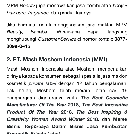
MPM
Beauty
juga menawarkan jasa pembuatan
body &
hair care
,
fragrance
, dan produk lainnya.
Jika berminat untuk menggunakan jasa maklon MPM
Beauty
, Sahabat Wirausaha dapat langsung
0877-
menghubungi
Customer Service
di nomor kontak:
8099-0415
.
2. PT. Mash Moshem Indonesia (MMI)
Mash Moshem Indonesia
atau Moshem mengenalkan
dirinya kepada konsumen sebagai spesialis jasa maklon
kosmetik
private label
dengan 12 tahun pengalaman.
Tak heran, Moshem telah meraih lebih dari 16
The Best Cosmetic
penghargaan diantaranya yaitu
Manufacturer Of The Year
2018
The Best Innovative
,
Product Of The Year
2018
The Best Inspiring &
,
Creativity Woman Award Winner
2018
Merek
, dan
Bisnis Terpercaya Dalam Bisnis Jasa Pembuatan
Kosmetik
Private Label
.