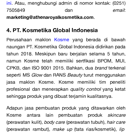
ini
. Atau, menghubungi admin di nomor kontak: (0251)
7505849 dan
email
:
marketing@athenaroyalkosmetika.com
.
4. PT. Kosmetika Global Indonesia
Perusahaan maklon
Kosme
yang berada di bawah
naungan PT. Kosmetika Global Indonesia didirikan pada
tahun 2018. Meskipun baru berjalan selama 5 tahun,
namun Kosme telah memiliki sertfikasi BPOM, MUI,
CPKB, dan ISO 9001 2015. Bahkan, dua
brand
terkenal
seperti MS
Glow
dan RANS
Beauty
turut menggunakan
jasa maklon Kosme. Kosme memiliki tim peneliti
profesional dan menerapkan
quality control
yang ketat
sehingga produk yang dibuat terjamin kualitasnya.
Adapun jasa pembuatan produk yang ditawarkan oleh
Kosme antara lain pembuatan produk
skincare
(perawatan kulit),
body care
(perawatan tubuh),
hair care
(perawatan rambut),
make up
(tata rias/kosmetik),
lip