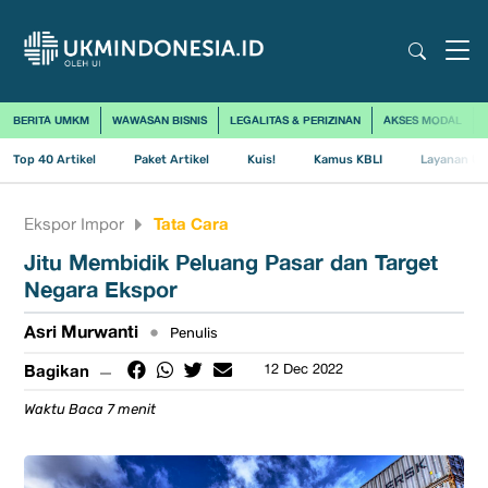
BERITA UMKM
WAWASAN BISNIS
LEGALITAS & PERIZINAN
AKSES MODAL
Top 40 Artikel
Paket Artikel
Kuis!
Kamus KBLI
Layanan Us
Tata Cara
Ekspor Impor
Jitu Membidik Peluang Pasar dan Target
Negara Ekspor
Asri Murwanti
•
Penulis
Bagikan
12 Dec 2022
Waktu Baca 7 menit