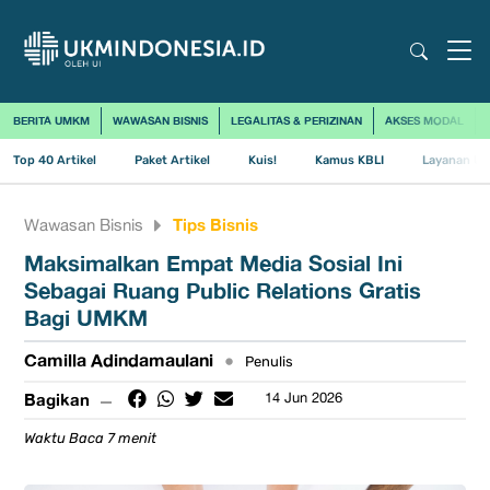
BERITA UMKM
WAWASAN BISNIS
LEGALITAS & PERIZINAN
AKSES MODAL
Top 40 Artikel
Paket Artikel
Kuis!
Kamus KBLI
Layanan Us
Tips Bisnis
Wawasan Bisnis
Maksimalkan Empat Media Sosial Ini
Sebagai Ruang Public Relations Gratis
Bagi UMKM
Camilla Adindamaulani
•
Penulis
Bagikan
14 Jun 2026
Waktu Baca 7 menit