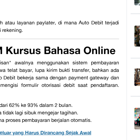
ch
atau layanan
paylater
, di mana
Auto Debit
terjadi
 rekening.
M Kursus Bahasa
Online
isan
" awalnya menggunakan sistem pembayaran
a telat bayar, lupa kirim bukti transfer, bahkan ada
uto Debit bekerja sama dengan
payment gateway
dan
engisi formulir otorisasi debit saat pendaftaran.
 dari 62% ke 93% dalam 2 bulan.
 tidak lagi sibuk mengejar tagihan.
a proses pembayaran berjalan otomatis.
 Keluar yang Harus Dirancang Sejak Awal