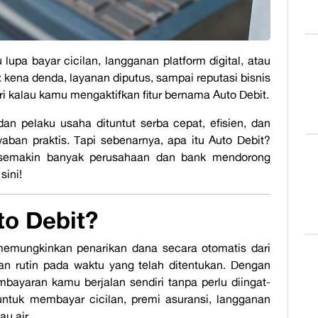
lupa bayar cicilan, langganan platform digital, atau
: kena denda, layanan diputus, sampai reputasi bisnis
ari kalau kamu mengaktifkan fitur bernama
Auto Debit
.
dan pelaku usaha dituntut serba cepat, efisien, dan
waban praktis. Tapi sebenarnya,
apa itu Auto Debit
?
 semakin banyak perusahaan dan bank mendorong
sini!
to Debit?
 memungkinkan penarikan dana secara otomatis dari
n rutin pada waktu yang telah ditentukan. Dengan
ayaran kamu berjalan sendiri tanpa perlu diingat-
untuk membayar cicilan, premi asuransi, langganan
au air.