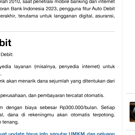
elah 2010, saat penetrasi
mobile banking
dan
internet
poran
Bank Indonesia 2023
, pengguna fitur Auto Debit
erakhir, terutama untuk langganan digital, asuransi,
bit
 Debit:
dia layanan (misalnya, penyedia internet) untuk
.
ank akan menarik dana sejumlah yang ditentukan dari
 perusahaan, dan pembayaran tercatat otomatis.
m
dengan biaya sebesar
Rp300.000/bulan. Setiap
al, dana di rekeningmu akan otomatis terpotong.
n tenang.
uat update terus info seputar UMKM dan peluang