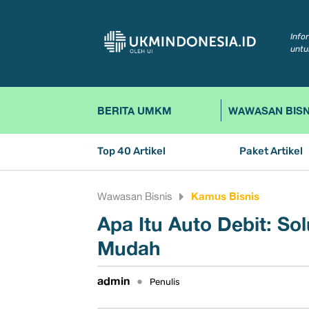
Info
untu
BERITA UMKM
WAWASAN BISN
Top 40 Artikel
Paket Artikel
Kamus Bisnis
Wawasan Bisnis
Apa Itu Auto Debit: So
Mudah
admin
•
Penulis