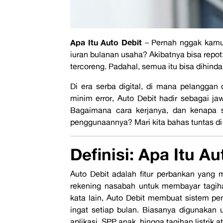
Apa Itu Auto Debit
–
Pernah
nggak
kamu 
iuran bulanan usaha? Akibatnya bisa repot
tercoreng. Padahal, semua itu bisa dihind
Di era serba digital, di mana pelanggan 
minim error, Auto Debit hadir sebagai ja
Bagaimana cara kerjanya, dan kenapa
penggunaannya? Mari kita bahas tuntas di 
Definisi: Apa Itu Au
Auto Debit adalah fitur perbankan yang
rekening nasabah untuk membayar tagiha
kata lain,
Auto Debit
membuat sistem pemb
ingat setiap bulan. Biasanya digunakan 
aplikasi, SPP anak, hingga tagihan listrik at