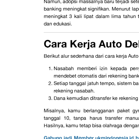
Namun, adopsi massalnya baru terjadi set
banking
meningkat signifikan. Menurut la
meningkat 3 kali lipat dalam lima tahun t
dan edukasi.
Cara Kerja
Auto De
Berikut alur sederhana dari cara kerja Auto
Nasabah memberi izin kepada penye
mendebet otomatis dari rekening bank
Setiap tanggal jatuh tempo, sistem b
rekening nasabah.
Dana kemudian ditransfer ke rekening
Misalnya, kamu berlangganan paket
gy
tanggal 10, tanpa harus transfer manu
Hasilnya, kamu tetap bisa olahraga denga
Gabung jadi Member ukmindonesia.id b