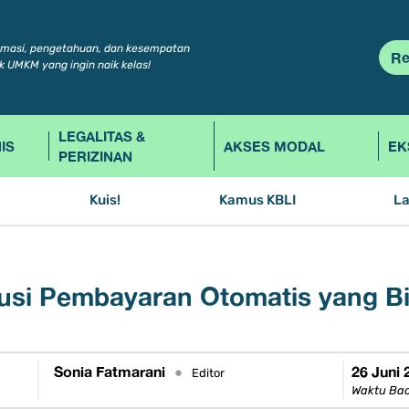
rmasi, pengetahuan, dan kesempatan
Re
k UMKM yang ingin naik kelas!
LEGALITAS &
IS
AKSES MODAL
EK
PERIZINAN
Kuis!
Kamus KBLI
L
lusi Pembayaran Otomatis yang Bi
Sonia Fatmarani
26 Juni 
•
Editor
Waktu Bac