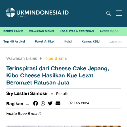
BERITA UMKM
WAWASAN BISNIS
LEGALITAS & PERIZINAN
AKSES MODAL
Top 40 Artikel
Paket Artikel
Kuis!
Kamus KBLI
Layanan Us
Tips Bisnis
Wawasan Bisnis
Terinspirasi dari Cheese Cake Jepang,
Kibo Cheese Hasilkan Kue Lezat
Beromzet Ratusan Juta
Sry Lestari Samosir
•
Penulis
Bagikan
02 Feb 2024
Waktu Baca 8 menit