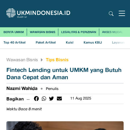
BERITA UMKM
WAWASAN BISNIS
LEGALITAS & PERIZINAN
AKSES MODAL
Top 40 Artikel
Paket Artikel
Kuis!
Kamus KBLI
Layanan Us
Tips Bisnis
Wawasan Bisnis
Fintech Lending untuk UMKM yang Butuh
Dana Cepat dan Aman
Nazmi Wahida
•
Penulis
Bagikan
11 Aug 2025
Waktu Baca 8 menit