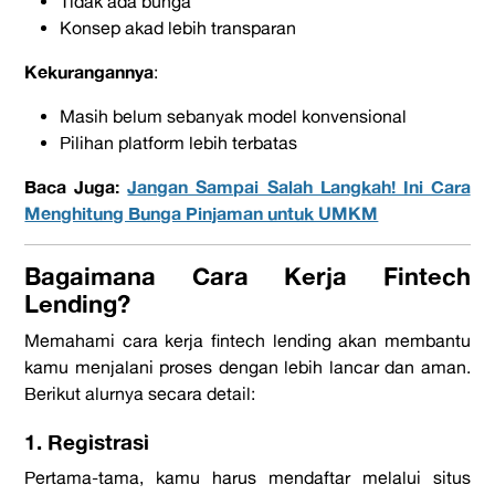
Tidak ada bunga
Konsep akad lebih transparan
Kekurangannya
:
Masih belum sebanyak model konvensional
Pilihan
platform
lebih terbatas
Baca Juga:
Jangan Sampai Salah Langkah! Ini Cara
Menghitung Bunga Pinjaman untuk UMKM
Bagaimana Cara Kerja
Fintech
Lending?
Memahami cara kerja
fintech lending
akan membantu
kamu menjalani proses dengan lebih lancar dan aman.
Berikut alurnya secara detail:
1. Registrasi
Pertama-tama, kamu harus mendaftar melalui situs