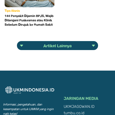
Tips Bisnis
144 Penyakit Dijamin BPJS, Wajib
Ditangani Puskesmas atau Klinik
Sebelum Dirujuk ke Rumah Sakit
Artikel Lainnya
JARINGAN MEDIA
Informasi, pengetahuan, dan
UKMJAGOWAN.ID
kesempatan
untuk UMKM yang ingin
tumbu.co.id
naik kelas!