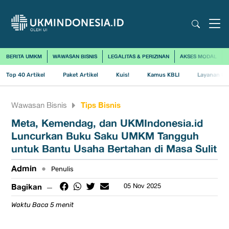
BERITA UMKM
WAWASAN BISNIS
LEGALITAS & PERIZINAN
AKSES MODAL
Top 40 Artikel
Paket Artikel
Kuis!
Kamus KBLI
Layanan Us
Tips Bisnis
Wawasan Bisnis
Meta, Kemendag, dan UKMIndonesia.id
Luncurkan Buku Saku UMKM Tangguh
untuk Bantu Usaha Bertahan di Masa Sulit
Admin
•
Penulis
Bagikan
05 Nov 2025
Waktu Baca 5 menit