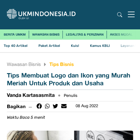
BERITA UMKM
WAWASAN BISNIS
LEGALITAS & PERIZINAN
AKSES MODAL
Top 40 Artikel
Paket Artikel
Kuis!
Kamus KBLI
Layanan Us
Tips Bisnis
Wawasan Bisnis
​Tips Membuat Logo dan Ikon yang Murah
Meriah Untuk Produk dan Usaha
Vanda Kartasasmita
•
Penulis
Bagikan
08 Aug 2022
Waktu Baca 5 menit