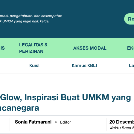
rmasi, pengetahuan, dan kesempatan
Re
k UMKM yang ingin naik kelas!
LEGALITAS &
IS
AKSES MODAL
EK
PERIZINAN
Kuis!
Kamus KBLI
L
 Glow, Inspirasi Buat UMKM yang 
ncanegara
Sonia Fatmarani
20 Desemb
•
Editor
Waktu Baca 5