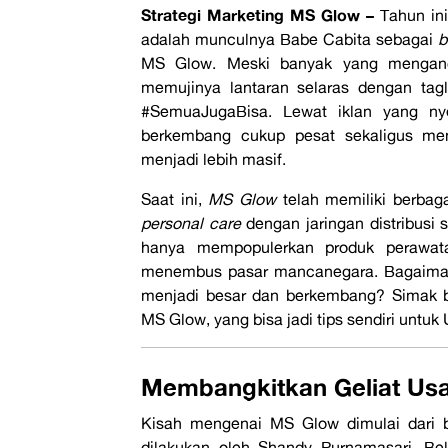
Strategi Marketing MS Glow –
Tahun in
adalah munculnya Babe Cabita sebagai
b
MS Glow. Meski banyak yang mengang
memujinya lantaran selaras dengan tagl
#SemuaJugaBisa. Lewat iklan yang n
berkembang cukup pesat sekaligus men
menjadi lebih masif.
Saat ini,
MS Glow
telah memiliki berbaga
personal care
dengan jaringan distribusi s
hanya mempopulerkan produk perawata
menembus pasar mancanegara. Bagaim
menjadi besar dan berkembang? Simak b
MS Glow, yang bisa jadi tips sendiri untuk
Membangkitkan Geliat Us
Kisah mengenai MS Glow dimulai dari b
dilakukan oleh Shandy Purnamasari. Be