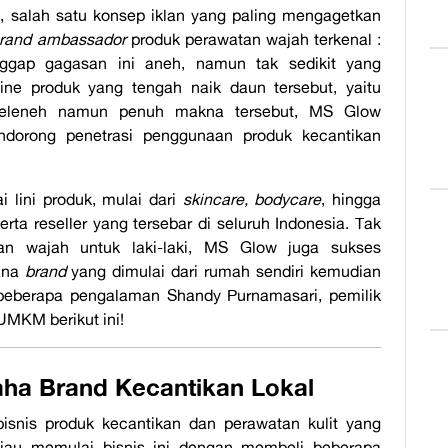
i, salah satu konsep iklan yang paling mengagetkan
rand ambassador
produk perawatan wajah terkenal :
gap gagasan ini aneh, namun tak sedikit yang
ine produk yang tengah naik daun tersebut, yaitu
yeleneh namun penuh makna tersebut, MS Glow
dorong penetrasi penggunaan produk kecantikan
i lini produk, mulai dari
skincare, bodycare
, hingga
erta reseller yang tersebar di seluruh Indonesia. Tak
n wajah untuk laki-laki, MS Glow juga sukses
ana
brand
yang dimulai dari rumah sendiri kemudian
eberapa pengalaman Shandy Purnamasari, pemilik
 UMKM berikut ini!
aha Brand Kecantikan Lokal
isnis produk kecantikan dan perawatan kulit yang
liau memulai bisnis ini dengan membeli beberapa