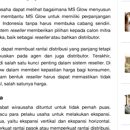
rausaha dapat melihat bagaimana MS Glow menyusun
r
membantu MS Glow untuk memiliki perpanjangan
di Indonesia tanpa harus membuka cabang sendiri.
istem
reseller
memberikan pilihan kepada calon mitra
ka, baik sebagai
reseller
atau bahkan distributor.
dapat membuat rantai distribusi yang panjang tetapi
kuskan pada agen dan juga distributor. Terakhir,
salah satu kunci penting dalam sistem reseller. Di
Glow dalam memberi kepastian harga bagi konsumen.
alam bentuk
reseller
harus dapat memastikan tidak
 salah satunya harga.
ha
at wirausaha dituntut untuk tidak pernah puas.
cu para pelaku usaha untuk melakukan ekspansi.
a, yaitu ekspansi vertikal dan ekspansi horizontal.
kuat rantai pasok atau memperkuat rantai distribusi.