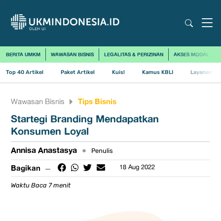
BERITA UMKM
WAWASAN BISNIS
LEGALITAS & PERIZINAN
AKSES MODAL
Top 40 Artikel
Paket Artikel
Kuis!
Kamus KBLI
Layanan Us
Tips Bisnis
Wawasan Bisnis
Startegi Branding Mendapatkan
Konsumen Loyal
Annisa Anastasya
•
Penulis
Bagikan
18 Aug 2022
Waktu Baca 7 menit