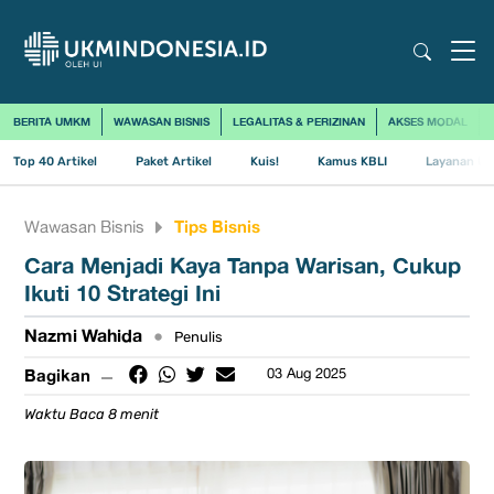
BERITA UMKM
WAWASAN BISNIS
LEGALITAS & PERIZINAN
AKSES MODAL
Top 40 Artikel
Paket Artikel
Kuis!
Kamus KBLI
Layanan Us
Tips Bisnis
Wawasan Bisnis
Cara Menjadi Kaya Tanpa Warisan, Cukup
Ikuti 10 Strategi Ini
Nazmi Wahida
•
Penulis
Bagikan
03 Aug 2025
Waktu Baca 8 menit