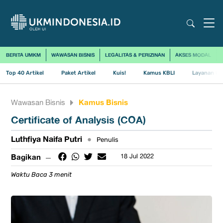
BERITA UMKM
WAWASAN BISNIS
LEGALITAS & PERIZINAN
AKSES MODAL
Top 40 Artikel
Paket Artikel
Kuis!
Kamus KBLI
Layanan Us
Kamus Bisnis
Wawasan Bisnis
​Certificate of Analysis (COA)
Luthfiya Naifa Putri
•
Penulis
Bagikan
18 Jul 2022
Waktu Baca 3 menit