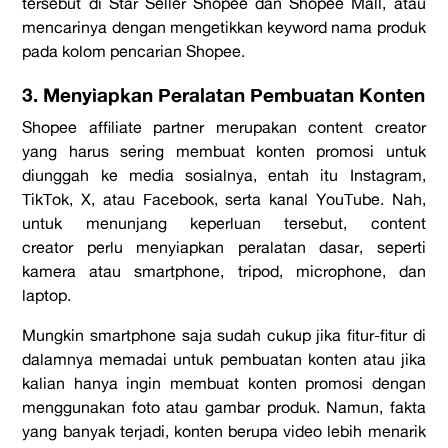
tersebut di
Star Seller Shopee
dan
Shopee Mall
, atau
mencarinya dengan mengetikkan
keyword
nama produk
pada kolom pencarian
Shopee
.
3. Menyiapkan Peralatan Pembuatan Konten
Shopee affiliate partner
merupakan
content creator
yang harus sering membuat konten promosi untuk
diunggah ke media sosialnya, entah itu
Instagram,
TikTok
,
X
, atau
Facebook
, serta kanal
YouTube
. Nah,
untuk menunjang keperluan tersebut,
content
creator
perlu menyiapkan peralatan dasar, seperti
kamera atau
smartphone
, tripod,
microphone
, dan
laptop.
Mungkin
smartphone
saja sudah cukup jika fitur-fitur di
dalamnya memadai untuk pembuatan konten atau jika
kalian hanya ingin membuat konten promosi dengan
menggunakan foto atau gambar produk. Namun, fakta
yang banyak terjadi, konten berupa video lebih menarik