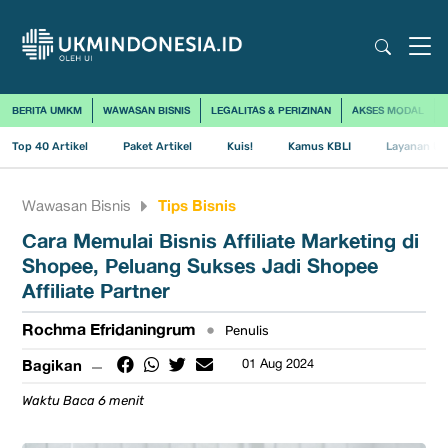
BERITA UMKM
WAWASAN BISNIS
LEGALITAS & PERIZINAN
AKSES MODAL
Top 40 Artikel
Paket Artikel
Kuis!
Kamus KBLI
Layanan Us
Tips Bisnis
Wawasan Bisnis
Cara Memulai Bisnis Affiliate Marketing di
Shopee, Peluang Sukses Jadi Shopee
Affiliate Partner
Rochma Efridaningrum
•
Penulis
Bagikan
01 Aug 2024
Waktu Baca 6 menit