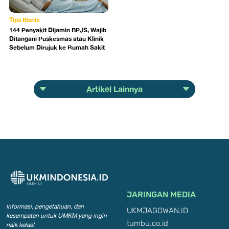
Tips Bisnis
144 Penyakit Dijamin BPJS, Wajib
Ditangani Puskesmas atau Klinik
Sebelum Dirujuk ke Rumah Sakit
Artikel Lainnya
JARINGAN MEDIA
Informasi, pengetahuan, dan
UKMJAGOWAN.ID
kesempatan
untuk UMKM yang ingin
tumbu.co.id
naik kelas!