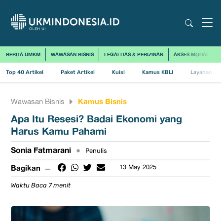
BERITA UMKM
WAWASAN BISNIS
LEGALITAS & PERIZINAN
AKSES MODAL
Top 40 Artikel
Paket Artikel
Kuis!
Kamus KBLI
Layanan Us
Kamus Bisnis
Wawasan Bisnis
Apa Itu Resesi? Badai Ekonomi yang
Harus Kamu Pahami
Sonia Fatmarani
•
Penulis
Bagikan
13 May 2025
Waktu Baca 7 menit