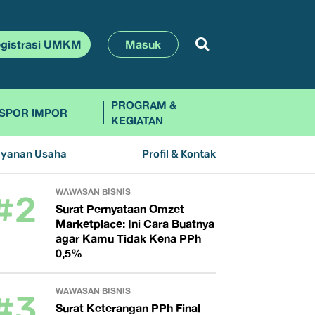
gistrasi UMKM
Masuk
PROGRAM &
SPOR IMPOR
KEGIATAN
ayanan Usaha
Profil & Kontak
#2
WAWASAN BISNIS
Surat Pernyataan Omzet
Marketplace: Ini Cara Buatnya
agar Kamu Tidak Kena PPh
0,5%
#3
WAWASAN BISNIS
Surat Keterangan PPh Final