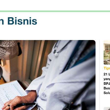
 Bisnis
Tip
21 
yan
BPJ
Bes
Sol