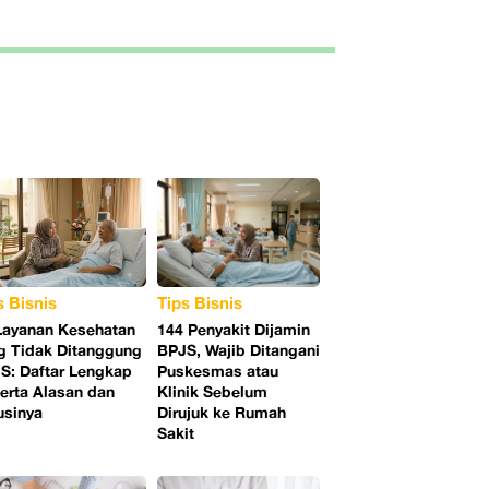
s Bisnis
Tips Bisnis
Layanan Kesehatan
144 Penyakit Dijamin
g Tidak Ditanggung
BPJS, Wajib Ditangani
S: Daftar Lengkap
Puskesmas atau
erta Alasan dan
Klinik Sebelum
usinya
Dirujuk ke Rumah
Sakit