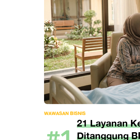
WAWASAN BISNIS
21 Layanan K
#1
Ditanggung B