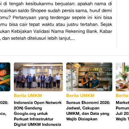
ni di tengah kesibukanmu berjualan: apakah nama di
cairkan saldo Shopee sudah persis sama, huruf demi
omu? Pertanyaan yang terdengar sepele ini kini bisa
u bisa cair tepat waktu atau justru tertahan. Sejak
kukan Kebijakan Validasi Nama Rekening Bank. Kabar
dan setelah ditelusuri lebih lanjut,...
Berita UMKM
Berita UMKM
Berit
026:
Indonesia Open Network
Sensus Ekonomi 2026:
Market
(ION) Gandeng
Jadwal, Cakupan
Pemung
ace,
Google.org untuk
UMKM, dan Data yang
Juli 2
Perkuat Infrastruktur
Wajib Disiapkan
Wajib 
Digital UMKM Indonesia