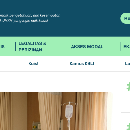
rmasi, pengetahuan, dan kesempatan
Re
k UMKM yang ingin naik kelas!
LEGALITAS &
IS
AKSES MODAL
EK
PERIZINAN
Kuis!
Kamus KBLI
L