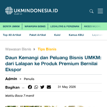
BERITA UMKM
WAWASAN BISNIS
LEGALITAS & PERIZINAN
AKSES MODAL
Top 40 Artikel
Paket Artikel
Kuis!
Kamus KBLI
Layanan Us
Tips Bisnis
Wawasan Bisnis
Daun Kemangi dan Peluang Bisnis UMKM:
dari Lalapan ke Produk Premium Bernilai
Ekspor
Admin
•
Penulis
Bagikan
31 May 2026
Waktu Baca 7 menit