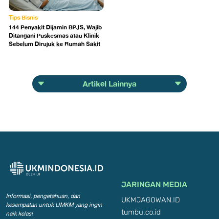
Tips Bisnis
144 Penyakit Dijamin BPJS, Wajib
Ditangani Puskesmas atau Klinik
Sebelum Dirujuk ke Rumah Sakit
Artikel Lainnya
JARINGAN MEDIA
Informasi, pengetahuan, dan
UKMJAGOWAN.ID
kesempatan
untuk UMKM yang ingin
tumbu.co.id
naik kelas!