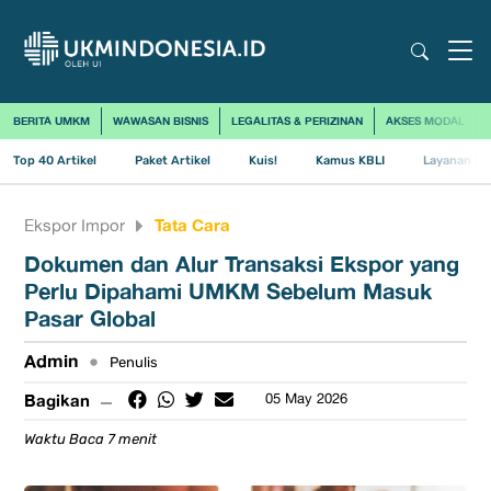
BERITA UMKM
WAWASAN BISNIS
LEGALITAS & PERIZINAN
AKSES MODAL
Top 40 Artikel
Paket Artikel
Kuis!
Kamus KBLI
Layanan Us
Tata Cara
Ekspor Impor
Dokumen dan Alur Transaksi Ekspor yang
Perlu Dipahami UMKM Sebelum Masuk
Pasar Global
Admin
•
Penulis
Bagikan
05 May 2026
Waktu Baca 7 menit