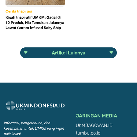
Cerita Inspirasi
Kisah Inspiratif UMKM: Gagal di
10 Produk, Nia Temukan Jalannya
Lewat Garam Infused Salty Ship
Artikel Lainnya
JARINGAN MEDIA
Informasi, pengetahuan, dan
UKMJAGOWAN.ID
kesempatan
untuk UMKM yang ingin
tumbu.co.id
naik kelas!