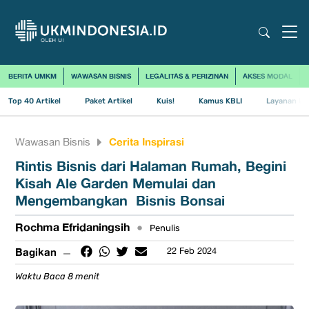
BERITA UMKM
WAWASAN BISNIS
LEGALITAS & PERIZINAN
AKSES MODAL
Top 40 Artikel
Paket Artikel
Kuis!
Kamus KBLI
Layanan Us
Cerita Inspirasi
Wawasan Bisnis
Rintis Bisnis dari Halaman Rumah, Begini
Kisah Ale Garden Memulai dan
Mengembangkan Bisnis Bonsai
Rochma Efridaningsih
•
Penulis
Bagikan
22 Feb 2024
Waktu Baca 8 menit