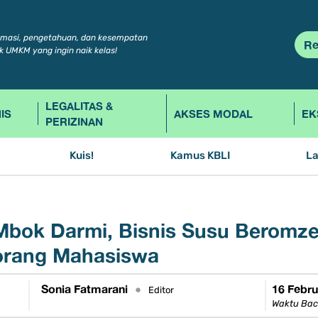
rmasi, pengetahuan, dan kesempatan
Re
k UMKM yang ingin naik kelas!
LEGALITAS &
IS
AKSES MODAL
EK
PERIZINAN
Kuis!
Kamus KBLI
L
bok Darmi, Bisnis Susu Beromze
eorang Mahasiswa
Sonia Fatmarani
16 Febru
•
Editor
Waktu Bac