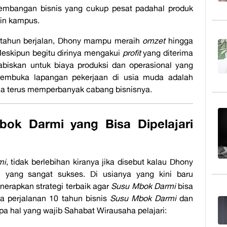
kembangan bisnis yang cukup pesat padahal produk
tin kampus.
 tahun berjalan, Dhony mampu meraih
omzet
hingga
Meskipun begitu dirinya mengakui
profit
yang diterima
biskan untuk biaya produksi dan operasional yang
embuka lapangan pekerjaan di usia muda adalah
dia terus memperbanyak cabang bisnisnya.
bok Darmi yang Bisa Dipelajari
mi
, tidak berlebihan kiranya jika disebut kalau Dhony
l yang sangat sukses. Di usianya yang kini baru
erapkan strategi terbaik agar
Susu Mbok Darmi
bisa
a perjalanan 10 tahun bisnis
Susu Mbok Darmi
dan
pa hal yang wajib Sahabat Wirausaha pelajari: