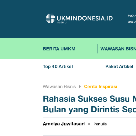
Info
untu
BERITA UMKM
WAWASAN BISN
Top 40 Artikel
Paket Artikel
Cerita Inspirasi
Wawasan Bisnis
Rahasia Sukses Susu M
Bulan yang Dirintis S
Amelya Juwitasari
•
Penulis