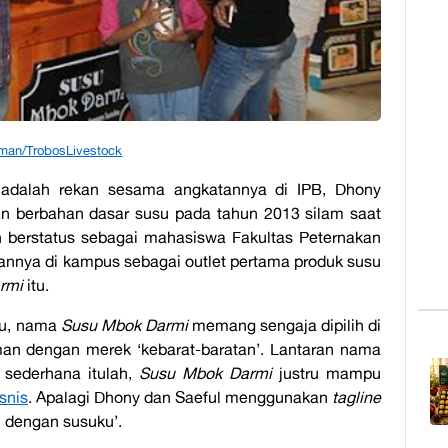
man/TrobosLivestock
 adalah rekan sesama angkatannya di IPB, Dhony
n berbahan dasar susu pada tahun 2013 silam saat
h berstatus sebagai mahasiswa Fakultas Peternakan
annya di kampus sebagai outlet pertama produk susu
rmi
itu.
itu, nama
Susu Mbok Darmi
memang sengaja dipilih di
an dengan merek ‘kebarat-baratan’. Lantaran nama
 sederhana itulah,
Susu Mbok Darmi
justru mampu
snis
. Apalagi Dhony dan Saeful menggunakan
tagline
 dengan susuku’.