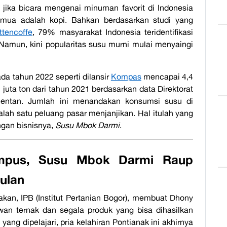
 jika bicara mengenai minuman favorit di Indonesia
semua adalah kopi. Bahkan berdasarkan studi yang
ttencoffe
, 79% masyarakat Indonesia teridentifikasi
amun, kini popularitas susu murni mulai menyaingi
da tahun 2022 seperti dilansir
Kompas
mencapai 4,4
u juta ton dari tahun 2021 berdasarkan data Direktorat
ntan. Jumlah ini menandakan konsumsi susu di
alah satu peluang pasar menjanjikan. Hal itulah yang
ngan bisnisnya,
Susu Mbok Darmi
.
ampus, Susu Mbok Darmi Raup
ulan
kan, IPB (Institut Pertanian Bogor), membuat Dhony
an ternak dan segala produk yang bisa dihasilkan
 yang dipelajari, pria kelahiran Pontianak ini akhirnya