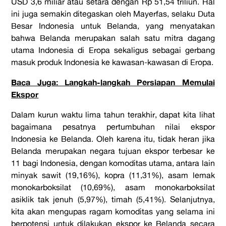
USD 3,6 miliar atau setara dengan Rp 51,54 triliun. Hal
ini juga semakin ditegaskan oleh Mayerfas, selaku Duta
Besar Indonesia untuk Belanda, yang menyatakan
bahwa Belanda merupakan salah satu mitra dagang
utama Indonesia di Eropa sekaligus sebagai gerbang
masuk produk Indonesia ke kawasan-kawasan di Eropa.
Baca Juga: Langkah-langkah Persiapan Memulai
Ekspor
Dalam kurun waktu lima tahun terakhir, dapat kita lihat
bagaimana pesatnya pertumbuhan nilai ekspor
Indonesia ke Belanda. Oleh karena itu, tidak heran jika
Belanda merupakan negara tujuan ekspor terbesar ke
11 bagi Indonesia, dengan komoditas utama, antara lain
minyak sawit (19,16%), kopra (11,31%), asam lemak
monokarboksilat (10,69%), asam monokarboksilat
asiklik tak jenuh (5,97%), timah (5,41%). Selanjutnya,
kita akan mengupas ragam komoditas yang selama ini
berpotensi untuk dilakukan ekspor ke Belanda secara