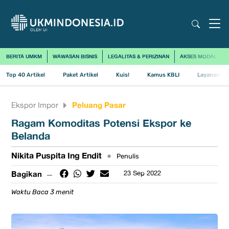
BERITA UMKM
WAWASAN BISNIS
LEGALITAS & PERIZINAN
AKSES MODAL
Top 40 Artikel
Paket Artikel
Kuis!
Kamus KBLI
Layanan Us
Peluang Pasar
Ekspor Impor
​Ragam Komoditas Potensi Ekspor ke
Belanda
Nikita Puspita Ing Endit
•
Penulis
Bagikan
23 Sep 2022
Waktu Baca 3 menit