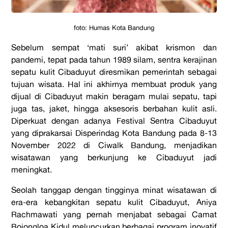
foto: Humas Kota Bandung
Sebelum sempat ‘mati suri’ akibat krismon dan
pandemi, tepat pada tahun 1989 silam,
sentra kerajinan
sepatu kulit
Cibaduyut diresmikan pemerintah sebagai
tujuan wisata. Hal ini akhirnya membuat produk yang
dijual di Cibaduyut makin beragam mulai sepatu, tapi
juga tas, jaket, hingga aksesoris berbahan kulit asli.
Diperkuat dengan adanya Festival Sentra Cibaduyut
yang diprakarsai Disperindag Kota Bandung pada 8-13
November 2022 di Ciwalk Bandung, menjadikan
wisatawan yang berkunjung ke Cibaduyut jadi
meningkat.
Seolah tanggap dengan tingginya minat wisatawan di
era-era kebangkitan sepatu kulit Cibaduyut, Aniya
Rachmawati yang pernah menjabat sebagai Camat
Bojongloa Kidul meluncurkan berbagai program inovatif