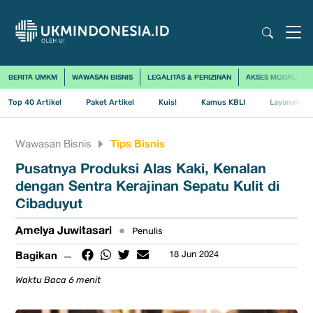
BERITA UMKM
WAWASAN BISNIS
LEGALITAS & PERIZINAN
AKSES MODAL
Top 40 Artikel
Paket Artikel
Kuis!
Kamus KBLI
Layanan Us
Tips Bisnis
Wawasan Bisnis
Pusatnya Produksi Alas Kaki, Kenalan
dengan Sentra Kerajinan Sepatu Kulit di
Cibaduyut
Amelya Juwitasari
•
Penulis
Bagikan
18 Jun 2024
Waktu Baca 6 menit