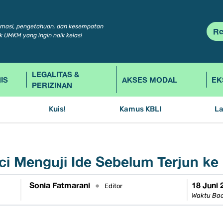
rmasi, pengetahuan, dan kesempatan
Re
k UMKM yang ingin naik kelas!
LEGALITAS &
IS
AKSES MODAL
EK
PERIZINAN
Kuis!
Kamus KBLI
L
ci Menguji Ide Sebelum Terjun ke
Sonia Fatmarani
18 Juni 
•
Editor
Waktu Bac