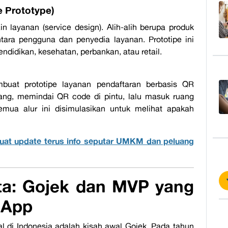
e Prototype)
n layanan (service design). Alih-alih berupa produk
antara pengguna dan penyedia layanan. Prototipe ini
endidikan, kesehatan, perbankan, atau retail.
buat prototipe layanan pendaftaran berbasis
QR
g, memindai QR code di pintu, lalu masuk ruang
emua alur ini disimulasikan untuk melihat apakah
uat update terus info seputar UMKM dan peluang
ta:
Gojek
dan
MVP
yang
sApp
al di Indonesia adalah kisah awal
Gojek
. Pada tahun