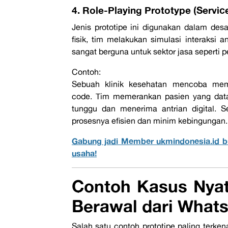
4. Role-Playing Prototype (Servic
Jenis prototipe ini digunakan dalam desai
fisik, tim melakukan simulasi interaksi 
sangat berguna untuk sektor jasa seperti p
Contoh:
S
ebuah klinik kesehatan mencoba mem
code.
Tim memerankan pasien yang datan
tunggu dan menerima antrian digital. S
prosesnya efisien dan minim kebingungan.
Gabung jadi Member ukmindonesia.id b
usaha!
Contoh Kasus Nya
Berawal dari
What
Salah satu contoh prototipe paling terken