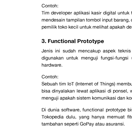
Contoh
:
Tim
developer
aplikasi kasir digital unt
mendesain tampilan tombol input barang,
pemilik toko kecil untuk melihat apakah d
3. Functional Prototype
Jenis ini sudah mencakup aspek teknis 
digunakan untuk menguji fungsi-fungsi
hardware.
Contoh:
Sebuah tim IoT (
Internet of Things
) memb
bisa dinyalakan lewat aplikasi di ponsel
menguji apakah sistem komunikasi dan kont
Di dunia
software
,
functional prototype
bi
Tokopedia dulu, yang hanya memuat fitur
tambahan seperti
GoPay
atau asuransi.