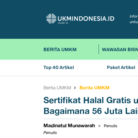
Info
untu
BERITA UMKM
WAWASAN BISN
Top 40 Artikel
Paket Artikel
Berita UMKM
Berita UMKM
Sertifikat Halal Grati
Bagaimana 56 Juta La
Madinatul Munawarah
•
Penulis
Penulis