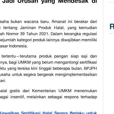
l Jadi Urusan yang Mendesak di
 usaha bukan wacana baru. Amanat ini berakar dari
R
tentang Jaminan Produk Halal, yang kemudian
ntah Nomor 39 Tahun 2021. Dalam kerangka regulasi
ejumlah kategori produk lainnya diwajibkan memiliki
pasar Indonesia.
tertentu—terutama produk pangan siap saji dan
tinya, bagi UMKM yang belum mengantongi sertifikasi
ktu yang tersisa kini tinggal beberapa bulan. BPJPH
 usaha untuk segera bergerak mengimplementasikan
ari.
i halal gratis dari Kementerian UMKM menemukan
bagai insentif, melainkan sebagai respons terhadap
Kewajiban Sertifikasi Halal Segera Berlaku untuk