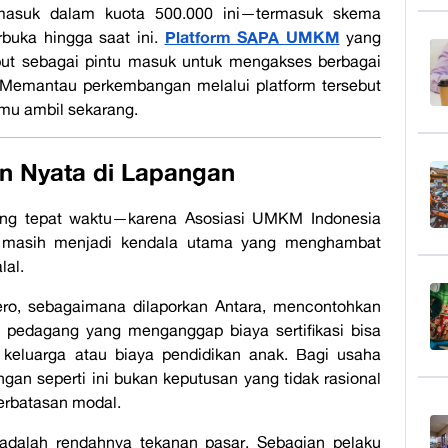
 masuk dalam kuota 500.000 ini—termasuk skema
Platform SAPA UMKM
buka hingga saat ini.
yang
t sebagai pintu masuk untuk mengakses berbagai
i. Memantau perkembangan melalui platform tersebut
amu ambil sekarang.
n Nyata di Lapangan
atang tepat waktu—karena Asosiasi UMKM Indonesia
masih menjadi kendala utama yang menghambat
lal.
ro, sebagaimana dilaporkan Antara, mencontohkan
k pedagang yang menganggap biaya sertifikasi bisa
n keluarga atau biaya pendidikan anak. Bagi usaha
gan seperti ini bukan keputusan yang tidak rasional
erbatasan modal.
dalah rendahnya tekanan pasar. Sebagian pelaku