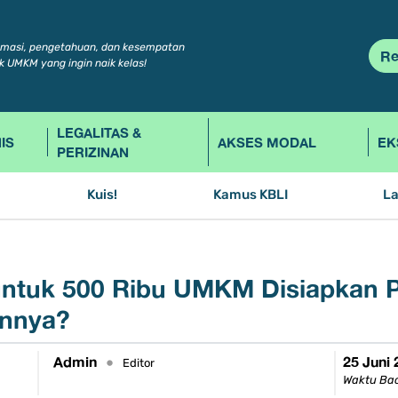
rmasi, pengetahuan, dan kesempatan
Re
k UMKM yang ingin naik kelas!
LEGALITAS &
IS
AKSES MODAL
EK
PERIZINAN
Kuis!
Kamus KBLI
L
s untuk 500 Ribu UMKM Disiapkan P
innya?
Admin
25 Juni
•
Editor
Waktu Bac