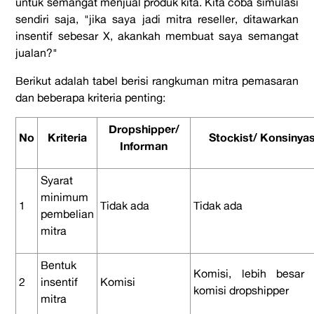
untuk semangat menjual produk kita. Kita coba simulasi
sendiri saja, "jika saya jadi mitra reseller, ditawarkan
insentif sebesar X, akankah membuat saya semangat
jualan?"
Berikut adalah tabel berisi rangkuman mitra pemasaran
dan beberapa kriteria penting:
Dropshipper/
No
Kriteria
Stockist/ Konsinyas
Informan
Syarat
minimum
1
Tidak ada
Tidak ada
pembelian
mitra
Bentuk
Komisi, lebih besar 
2
insentif
Komisi
komisi dropshipper
mitra