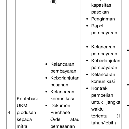
dll)
kapasitas
pasokan
Pengiriman
Rapel
pembayaran
Kelancaran
pembayaran
Keberlanjutan
Kelancaran
pembayaran
pembayaran
Kelancaran
Keberlanjutan
komunikasi
pesanan
Kontrak
Kelancaran
pembelian
Kontribusi
komunikasi
untuk jangka
UKM
Dokumen
waktu
4
produsen
Purchase
tertentu (1
kepada
Order atau
tahun/lebih)
mitra
pemesanan