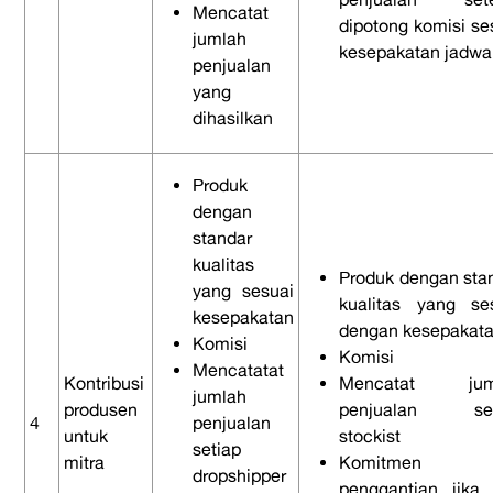
Mencatat
dipotong komisi se
jumlah
kesepakatan jadwa
penjualan
yang
dihasilkan
Produk
dengan
standar
kualitas
Produk dengan sta
yang sesuai
kualitas yang se
kesepakatan
dengan kesepakat
Komisi
Komisi
Mencatatat
Kontribusi
Mencatat jum
jumlah
produsen
penjualan set
4
penjualan
untuk
stockist
setiap
mitra
Komitmen
dropshipper
penggantian jika