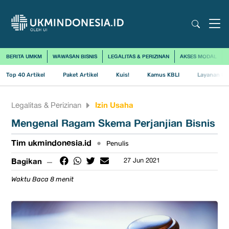
BERITA UMKM
WAWASAN BISNIS
LEGALITAS & PERIZINAN
AKSES MODAL
Top 40 Artikel
Paket Artikel
Kuis!
Kamus KBLI
Layanan Us
Izin Usaha
Legalitas & Perizinan
Mengenal Ragam Skema Perjanjian Bisnis
Tim ukmindonesia.id
•
Penulis
Bagikan
27 Jun 2021
Waktu Baca 8 menit