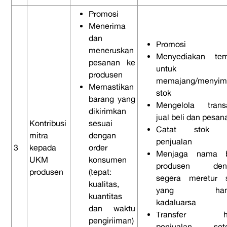
Promosi
Menerima
dan
Promosi
meneruskan
Menyediakan tem
pesanan ke
untuk
produsen
memajang/menyim
Memastikan
stok
barang yang
Mengelola trans
dikirimkan
jual beli dan pesan
Kontribusi
sesuai
Catat stok 
mitra
dengan
penjualan
3
kepada
order
Menjaga nama b
UKM
konsumen
produsen den
produsen
(tepat:
segera meretur 
kualitas,
yang hamp
kuantitas
kadaluarsa
dan waktu
Transfer ha
pengiriiman)
penjualan sete