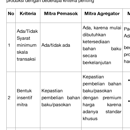
produksi dengan beberapa kriteria penting
No
Kriteria
Mitra Pemasok
Mitra Agregator
M
Ada, karena mulai
P
Ada/Tidak
dibutuhkan
Ad
Syarat
ketersediaan
1
minimum
Ada/tidak ada
b
bahan baku
skala
pr
secara
transaksi
ha
berkelanjutan
Kepastian
pembelian bahan
Bentuk
Kepastian
baku/pasokan
2
insentif
pembelian bahan
dengan premium
mitra
baku/pasokan
harga karena
adanya standar
khusus