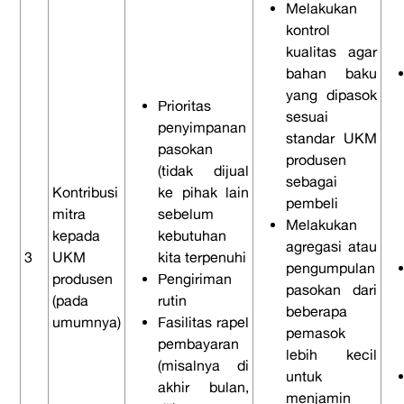
Melakukan
kontrol
kualitas agar
bahan baku
yang dipasok
Prioritas
sesuai
penyimpanan
standar UKM
pasokan
produsen
(tidak dijual
sebagai
Kontribusi
ke pihak lain
pembeli
mitra
sebelum
Melakukan
kepada
kebutuhan
agregasi atau
3
UKM
kita terpenuhi
pengumpulan
produsen
Pengiriman
pasokan dari
(pada
rutin
beberapa
umumnya)
Fasilitas rapel
pemasok
pembayaran
lebih kecil
(misalnya di
untuk
akhir bulan,
menjamin