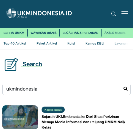
BERITA UMKM
WAWASAN BISNIS
LEGALITAS & PERIZINAN
AKSES MODAL
Top 40 Artikel
Paket Artikel
Kuis!
Kamus KBLI
Layanan Us
Search
Kamus Bisnis
Sejarah UKMIndonesia.id: Dari Situs Perizinan
Menuju Media Informasi dan Peluang UMKM Naik
Kelas