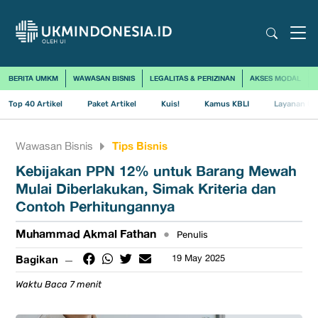
BERITA UMKM
WAWASAN BISNIS
LEGALITAS & PERIZINAN
AKSES MODAL
Top 40 Artikel
Paket Artikel
Kuis!
Kamus KBLI
Layanan Us
Tips Bisnis
Wawasan Bisnis
Kebijakan PPN 12% untuk Barang Mewah
Mulai Diberlakukan, Simak Kriteria dan
Contoh Perhitungannya
Muhammad Akmal Fathan
•
Penulis
Bagikan
19 May 2025
Waktu Baca 7 menit