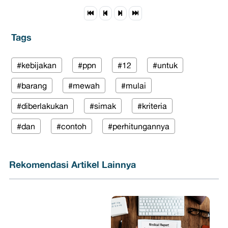
Tags
#kebijakan
#ppn
#12
#untuk
#barang
#mewah
#mulai
#diberlakukan
#simak
#kriteria
#dan
#contoh
#perhitungannya
Rekomendasi Artikel Lainnya