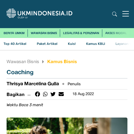
BERITA UMKM
WAWASAN BISNIS
LEGALITAS & PERIZINAN
AKSES MODAL
Top 40 Artikel
Paket Artikel
Kuis!
Kamus KBLI
Layanan Us
Kamus Bisnis
Wawasan Bisnis
Coaching
Thrisya Marcelina Gulla
•
Penulis
Bagikan
18 Aug 2022
Waktu Baca 3 menit