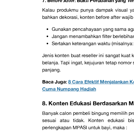
7. Before After: Bukti Perubahan yang Ter
Kalau
produkmu
punya dampak visual yan
bahkan dekorasi, konten
before after
wajib
Gunakan pencahayaan yang sama agar h
Jangan menambahkan filter berlebiha
Sertakan keterangan waktu (misalnya
Jenis konten buat
reseller
ini sangat kuat
belanja. Tapi ingat, kejujuran tetap nomo
panjang.
Baca Juga:
8 Cara Efektif Menjalankan 
Cuma Numpang Hadiah
8. Konten Edukasi Berdasarkan 
Banyak calon pembeli bingung memilih prod
sesuai atau tidak. Konten edukasi bi
perlengkapan MPASI untuk bayi, maka :