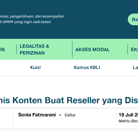
rmasi, pengetahuan, dan kesempatan
Re
k UMKM yang ingin naik kelas!
LEGALITAS &
IS
AKSES MODAL
EK
PERIZINAN
Kuis!
Kamus KBLI
L
enis Konten Buat Reseller yang Di
Sonia Fatmarani
19 Juli 
•
Editor
Waktu Bac