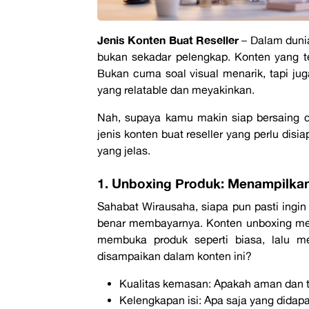
Jenis Konten Buat
Reseller
–
Dalam dunia
bukan sekadar pelengkap. Konten yang te
Bukan cuma soal visual menarik, tapi j
yang relatable dan meyakinkan.
Nah, supaya kamu makin siap bersaing d
jenis konten buat
reseller
yang perlu disia
yang jelas.
1. Unboxing Produk: Menampilkan 
Sahabat Wirausaha, siapa pun pasti ingin
benar membayarnya. Konten
unboxing
men
membuka produk seperti biasa, lalu me
disampaikan dalam konten ini?
Kualitas kemasan:
Apakah aman dan t
Kelengkapan isi
: Apa saja yang dida