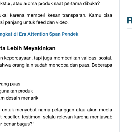
kstur, atau aroma produk saat pertama dibuka?
sukai karena memberi kesan transparan. Kamu bisa
R
rsi panjang untuk
feed
dan video.
ngkat di Era Attention Span Pendek
ata Lebih Meyakinkan
 kepercayaan, tapi juga memberikan validasi sosial.
 bahwa orang lain sudah mencoba dan puas. Beberapa
yang puas
ggunakan produk
lam desain menarik
zin untuk menyebut nama pelanggan atau akun media
at
reseller
, testimoni selalu relevan karena menjawab
ar-benar bagus?
”