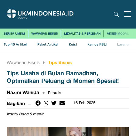
BERITA UMKM
WAWASAN BISNIS
LEGALITAS & PERIZINAN
AKSES MODAL
Top 40 Artikel
Paket Artikel
Kuis!
Kamus KBLI
Layanan Us
Tips Bisnis
Wawasan Bisnis
Tips Usaha di Bulan Ramadhan,
Optimalkan Peluang di Momen Spesial!
Nazmi Wahida
•
Penulis
Bagikan
16 Feb 2025
Waktu Baca 5 menit