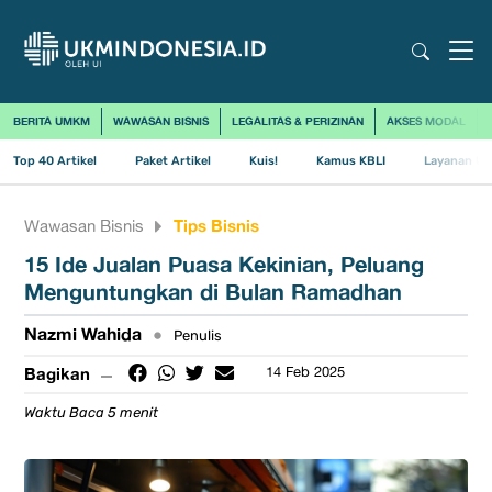
BERITA UMKM
WAWASAN BISNIS
LEGALITAS & PERIZINAN
AKSES MODAL
Top 40 Artikel
Paket Artikel
Kuis!
Kamus KBLI
Layanan Us
Tips Bisnis
Wawasan Bisnis
15 Ide Jualan Puasa Kekinian, Peluang
Menguntungkan di Bulan Ramadhan
Nazmi Wahida
•
Penulis
Bagikan
14 Feb 2025
Waktu Baca 5 menit