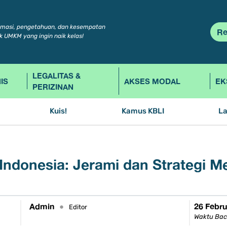
rmasi, pengetahuan, dan kesempatan
Re
k UMKM yang ingin naik kelas!
LEGALITAS &
IS
AKSES MODAL
EK
PERIZINAN
Kuis!
Kamus KBLI
L
Indonesia: Jerami dan Strategi 
Admin
26 Febru
•
Editor
Waktu Bac