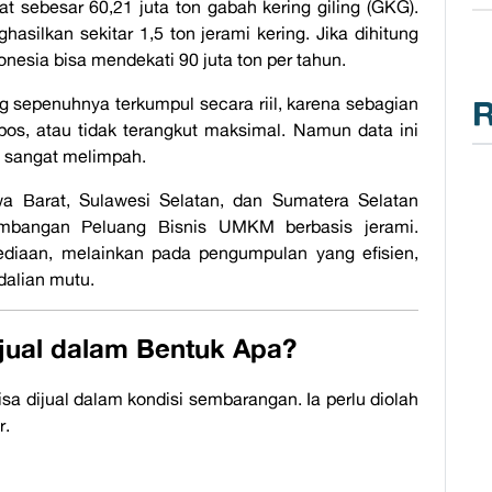
t sebesar 60,21 juta ton gabah kering giling (GKG).
asilkan sekitar 1,5 ton jerami kering. Jika dihitung
ndonesia bisa mendekati 90 juta ton per tahun.
sepenuhnya terkumpul secara riil, karena sebagian
R
pos, atau tidak terangkut maksimal. Namun data ini
 sangat melimpah.
wa Barat, Sulawesi Selatan, dan Sumatera Selatan
embangan Peluang Bisnis UMKM berbasis jerami.
diaan, melainkan pada pengumpulan yang efisien,
dalian mutu.
jual dalam Bentuk Apa?
bisa dijual dalam kondisi sembarangan. Ia perlu diolah
r.