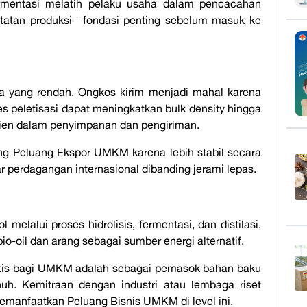
ermentasi melatih pelaku usaha dalam pencacahan
atatan produksi—fondasi penting sebelum masuk ke
a yang rendah. Ongkos kirim menjadi mahal karena
es peletisasi dapat meningkatkan bulk density hingga
isien dalam penyimpanan dan pengiriman.
ang Peluang Ekspor UMKM karena lebih stabil secara
 perdagangan internasional dibanding jerami lepas.
 melalui proses hidrolisis, fermentasi, dan distilasi.
bio-oil dan arang sebagai sumber energi alternatif.
listis bagi UMKM adalah sebagai pemasok bahan baku
penuh. Kemitraan dengan industri atau lembaga riset
emanfaatkan Peluang Bisnis UMKM di level ini.