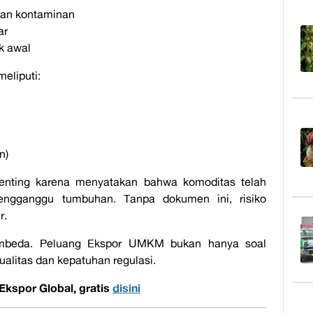
dan kontaminan
ar
k awal
eliputi:
n)
n penting karena menyatakan bahwa komoditas telah
engganggu tumbuhan. Tanpa dokumen ini, risiko
r.
 pembeda. Peluang Ekspor UMKM bukan hanya soal
kualitas dan kepatuhan regulasi.
 Ekspor Global, gratis
disini