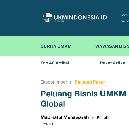
Info
untu
BERITA UMKM
WAWASAN BISN
Top 40 Artikel
Paket Artikel
Peluang Pasar
Ekspor Impor
Peluang Bisnis UMKM 
Global
Madinatul Munawarah
•
Penulis
Penulis