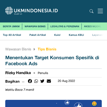
BERITA UMKM
WAWASAN BISNIS
LEGALITAS & PERIZINAN
AKSES MODAL
Top 40 Artikel
Paket Artikel
Kuis!
Kamus KBLI
Layanan Us
Tips Bisnis
Wawasan Bisnis
Menentukan Target Konsumen Spesifik di
Facebook Ads
Rizky Handika
•
Penulis
Bagikan
20 Aug 2022
Waktu Baca 7 menit