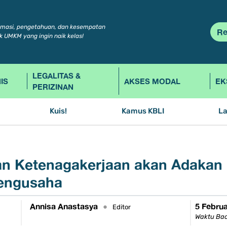
rmasi, pengetahuan, dan kesempatan
Re
k UMKM yang ingin naik kelas!
LEGALITAS &
IS
AKSES MODAL
EK
PERIZINAN
Kuis!
Kamus KBLI
L
 Ketenagakerjaan akan Adakan 
engusaha
Annisa Anastasya
5 Februa
•
Editor
Waktu Bac