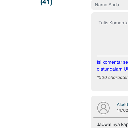
(
41
)
Isi komentar 
diatur dalam U
1000 character 
Alber
14/0
Jadwal nya kap