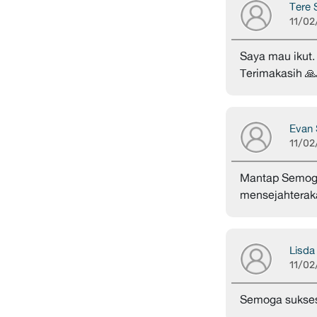
Tere 
11/02
Saya mau ikut.
Terimakasih 🙏
Evan 
11/02
Mantap Semoga
mensejahteraka
Lisda
11/02
Semoga sukses