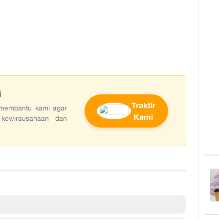
i
Traktir
t membantu kami agar
Kami
 kewirausahaan dan