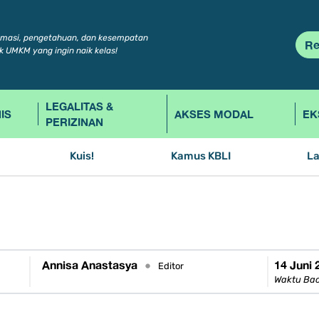
rmasi, pengetahuan, dan kesempatan
Re
k UMKM yang ingin naik kelas!
LEGALITAS &
IS
AKSES MODAL
EK
PERIZINAN
Kuis!
Kamus KBLI
L
Annisa Anastasya
14 Juni 
•
Editor
Waktu Bac