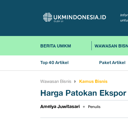
Info
untu
BERITA UMKM
WAWASAN BISN
Top 40 Artikel
Paket Artikel
Kamus Bisnis
Wawasan Bisnis
​Harga Patokan Ekspor
Amelya Juwitasari
•
Penulis