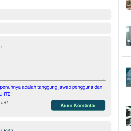
sepenuhnya adalah tanggung jawab pengguna dan
U ITE
left
Kirim Komentar
a Putri