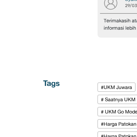
29/0
Terimakasih at
informasi lebih 
Tags
#UKM Juwara
# Saatnya UKM 
# UKM Go Mode
#Harga Patokan
#Harga Patokan