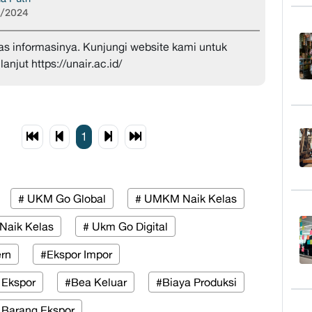
3/2024
as informasinya. Kunjungi website kami untuk
lanjut https://unair.ac.id/
1
# UKM Go Global
# UMKM Naik Kelas
Naik Kelas
# Ukm Go Digital
rn
#Ekspor Impor
 Ekspor
#Bea Keluar
#Biaya Produksi
 Barang Ekspor