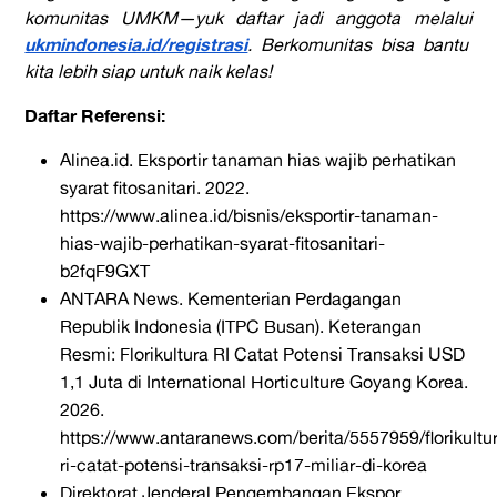
komunitas UMKM—yuk daftar jadi anggota melalui
ukmindonesia.id/registrasi
. Berkomunitas bisa bantu
kita lebih siap untuk naik kelas!
Daftar Referensi:
Alinea.id
.
Eksportir tanaman hias wajib perhatikan
syarat fitosanitari.
2022.
https://www.alinea.id/bisnis/eksportir-tanaman-
hias-wajib-perhatikan-syarat-fitosanitari-
b2fqF9GXT
ANTARA News. Kementerian Perdagangan
Republik Indonesia (ITPC Busan).
Keterangan
Resmi: Florikultura RI Catat Potensi Transaksi USD
1,1 Juta di International Horticulture Goyang Korea.
2026.
https://www.antaranews.com/berita/5557959/florikultu
ri-catat-potensi-transaksi-rp17-miliar-di-korea
Direktorat Jenderal Pengembangan Ekspor