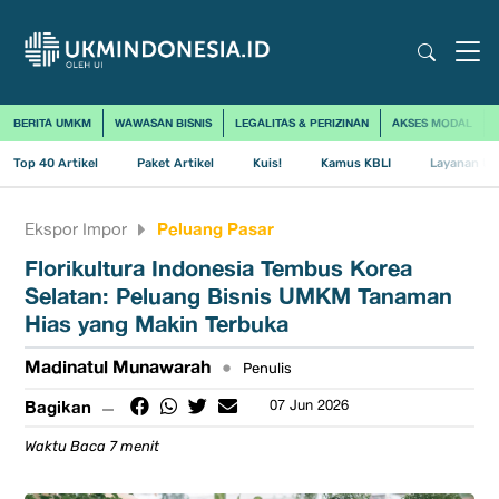
BERITA UMKM
WAWASAN BISNIS
LEGALITAS & PERIZINAN
AKSES MODAL
Top 40 Artikel
Paket Artikel
Kuis!
Kamus KBLI
Layanan Us
Peluang Pasar
Ekspor Impor
Florikultura Indonesia Tembus Korea
Selatan: Peluang Bisnis UMKM Tanaman
Hias yang Makin Terbuka
Madinatul Munawarah
•
Penulis
Bagikan
07 Jun 2026
Waktu Baca 7 menit