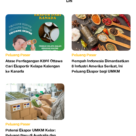
Lidi
Peluang Pasar
Peluang Pasar
Atase Perdagangan KBRI Ottawa
Rempah Indonesia Dimanfaatkan
Cari Eksportir Kelapa Kalengan
8 Industri Amerika Serikat, Ini
ke Kanada
Peluang Ekspor bagi UMKM
Peluang Pasar
Potensi Ekspor UMKM Kelor:
Peluang Baru di Australia dan