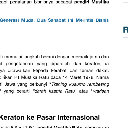
pendiri Mustika
bagi perjalanan bisnisnya sebagai
enerasi Muda, Dua Sahabat Ini Merintis Bisnis
R
ati memulai langkah berani dengan meracik jamu dan
l pengetahuan yang diperoleh dari keraton, ia
ya ditawarkan kepada kerabat dan teman dekat.
dirikan PT Mustika Ratu pada 14 Maret 1978. Nama
ofi Jawa yang berbunyi "
Trahing kusumo rembesing
" yang berarti
“darah ksatria Ratu
” atau "
warisan
 Keraton ke Pasar Internasional
pendiri Mustika Ratu
pada 8 April 1981,
meresmikan