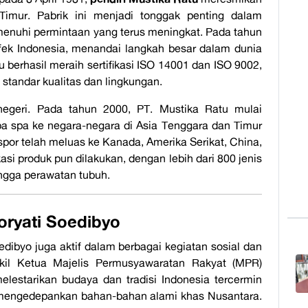
 Timur. Pabrik ini menjadi tonggak penting dalam
menuhi permintaan yang terus meningkat. Pada tahun
Efek Indonesia, menandai langkah besar dalam dunia
 berhasil meraih sertifikasi ISO 14001 dan ISO 9002,
tandar kualitas dan lingkungan.
 negeri. Pada tahun 2000, PT. Mustika Ratu mulai
ba spa ke negara-negara di Asia Tenggara dan Timur
por telah meluas ke Kanada, Amerika Serikat, China,
ikasi produk pun dilakukan, dengan lebih dari 800 jenis
ngga perawatan tubuh.
ryati Soedibyo
oedibyo juga aktif dalam berbagai kegiatan sosial dan
akil Ketua Majelis Permusyawaratan Rakyat (MPR)
lestarikan budaya dan tradisi Indonesia tercermin
 mengedepankan bahan-bahan alami khas Nusantara.