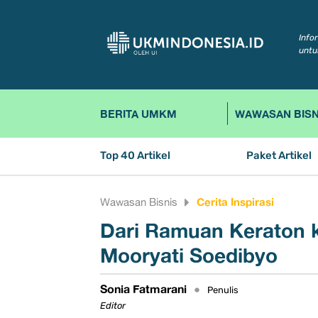
Info
untu
BERITA UMKM
WAWASAN BISN
Top 40 Artikel
Paket Artikel
Cerita Inspirasi
Wawasan Bisnis
Dari Ramuan Keraton k
Mooryati Soedibyo
Sonia Fatmarani
•
Penulis
Editor