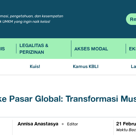
rmasi, pengetahuan, dan kesempatan
Re
k UMKM yang ingin naik kelas!
LEGALITAS &
IS
AKSES MODAL
EK
PERIZINAN
Kuis!
Kamus KBLI
L
e Pasar Global: Transformasi Mus
Annisa Anastasya
21 Febru
•
Editor
Waktu Bac