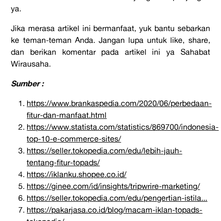
ya.
Jika merasa artikel ini bermanfaat, yuk bantu sebarkan
ke teman-teman Anda. Jangan lupa untuk like, share,
dan berikan komentar pada artikel ini ya Sahabat
Wirausaha.
Sumber :
https://www.brankaspedia.com/2020/06/perbedaan-
fitur-dan-manfaat.html
https://www.statista.com/statistics/869700/indonesia-
top-10-e-commerce-sites/
https://seller.tokopedia.com/edu/lebih-jauh-
tentang-fitur-topads/
https://iklanku.shopee.co.id/
https://ginee.com/id/insights/tripwrire-marketing/
https://seller.tokopedia.com/edu/pengertian-istila...
https://pakarjasa.co.id/blog/macam-iklan-topads-