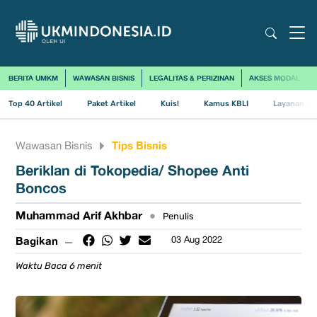
BERITA UMKM
WAWASAN BISNIS
LEGALITAS & PERIZINAN
AKSES MODAL
Top 40 Artikel
Paket Artikel
Kuis!
Kamus KBLI
Layanan Us
Tips Bisnis
Wawasan Bisnis
​Beriklan di Tokopedia/ Shopee Anti
Boncos
Muhammad Arif Akhbar
•
Penulis
Bagikan
03 Aug 2022
Waktu Baca 6 menit