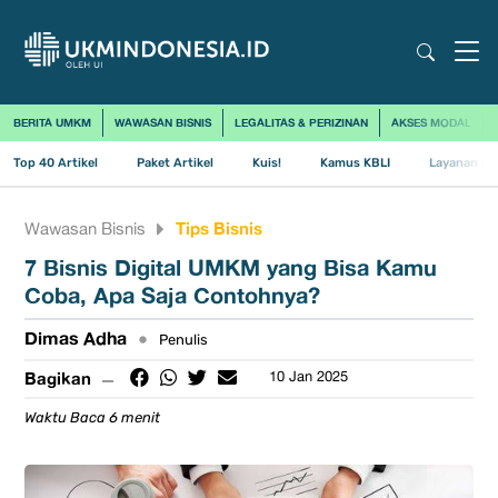
BERITA UMKM
WAWASAN BISNIS
LEGALITAS & PERIZINAN
AKSES MODAL
Top 40 Artikel
Paket Artikel
Kuis!
Kamus KBLI
Layanan Us
Tips Bisnis
Wawasan Bisnis
7 Bisnis Digital UMKM yang Bisa Kamu
Coba, Apa Saja Contohnya?
Dimas Adha
•
Penulis
Bagikan
10 Jan 2025
Waktu Baca 6 menit