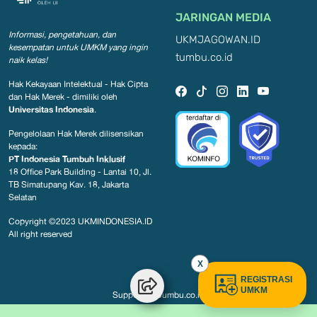
JARINGAN MEDIA
Informasi, pengetahuan, dan
UKMJAGOWAN.ID
kesempatan
untuk UMKM yang ingin
tumbu.co.id
naik kelas!
Hak Kekayaan Intelektual - Hak Cipta
dan Hak Merek - dimiliki oleh
Universitas Indonesia
.
Pengelolaan Hak Merek dilisensikan
kepada:
PT Indonesia Tumbuh Inklusif
18 Office Park Building - Lantai 10, Jl.
TB Simatupang Kav. 18, Jakarta
Selatan
Copyright ©2023
UKMINDONESIA.ID
All right reserved
X
REGISTRASI
UMKM
Support by
Tumbu.co.id