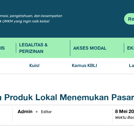
rmasi, pengetahuan, dan kesempatan
Re
k UMKM yang ingin naik kelas!
LEGALITAS &
IS
AKSES MODAL
EK
PERIZINAN
Kuis!
Kamus KBLI
L
 Produk Lokal Menemukan Pasa
Admin
8 Mei 2
•
Editor
Waktu Bac