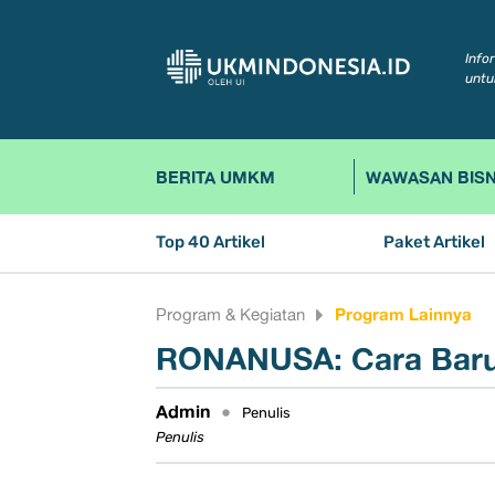
Info
untu
BERITA UMKM
WAWASAN BISN
Top 40 Artikel
Paket Artikel
Program Lainnya
Program & Kegiatan
RONANUSA: Cara Baru
Admin
•
Penulis
Penulis