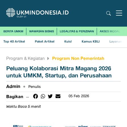
BERITA UMKM
WAWASAN BISNIS
LEGALITAS & PERIZINAN
AKSES MODAL
Top 40 Artikel
Paket Artikel
Kuis!
Kamus KBLI
Layanan Us
Program Non Pemerintah
Program & Kegiatan
Peluang Kolaborasi Mitra Magang 2026
untuk UMKM, Startup, dan Perusahaan
Admin
•
Penulis
Bagikan
05 Feb 2026
Waktu Baca 5 menit