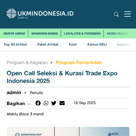
BERITA UMKM
WAWASAN BISNIS
LEGALITAS & PERIZINAN
AKSES MODAL
Top 40 Artikel
Paket Artikel
Kuis!
Kamus KBLI
Layanan Us
Program Pemerintah
Program & Kegiatan
Open Call Seleksi & Kurasi Trade Expo
Indonesia 2025
admin
•
Penulis
Bagikan
18 Sep 2025
Waktu Baca 3 menit