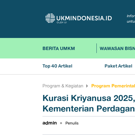
Info
untu
BERITA UMKM
WAWASAN BISN
Top 40 Artikel
Paket Artikel
Program Pemerinta
Program & Kegiatan
Kurasi Kriyanusa 2025
Kementerian Perdaga
admin
•
Penulis