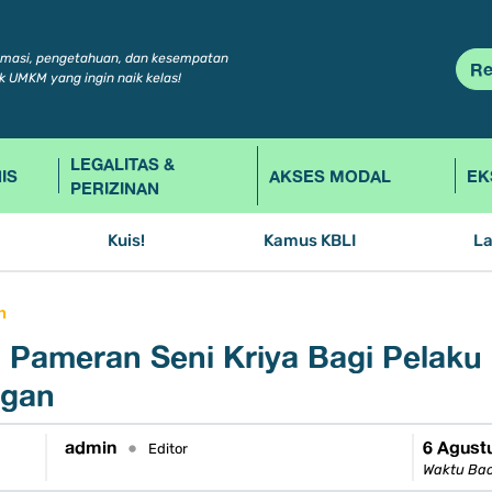
rmasi, pengetahuan, dan kesempatan
Re
k UMKM yang ingin naik kelas!
LEGALITAS &
IS
AKSES MODAL
EK
PERIZINAN
Kuis!
Kamus KBLI
L
h
, Pameran Seni Kriya Bagi Pelak
ngan
admin
6 Agust
•
Editor
Waktu Bac