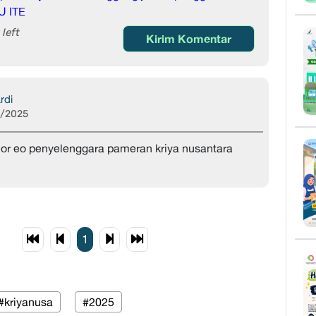
U ITE
left
Kirim Komentar
rdi
8/2025
mor eo penyelenggara pameran kriya nusantara
1
#kriyanusa
#2025