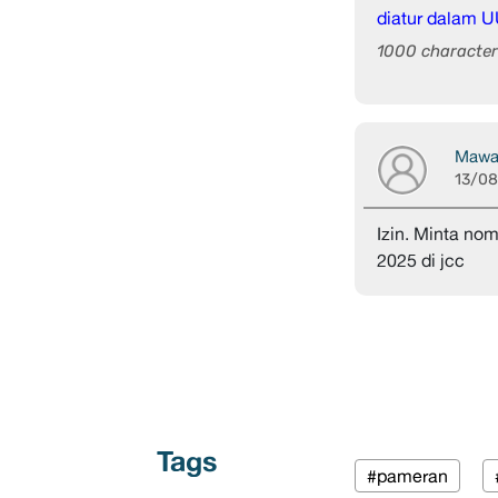
diatur dalam U
1000 character 
Mawa
13/0
Izin. Minta no
2025 di jcc
Tags
#pameran