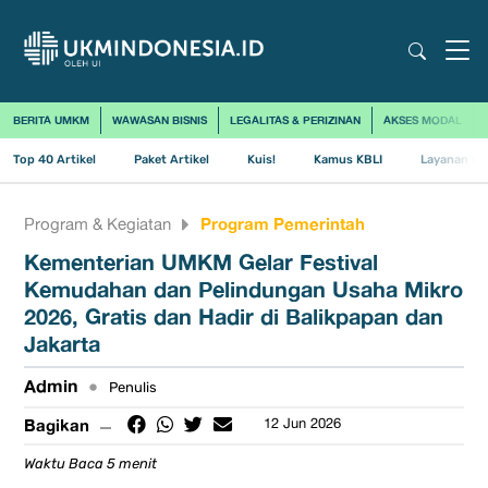
BERITA UMKM
WAWASAN BISNIS
LEGALITAS & PERIZINAN
AKSES MODAL
Top 40 Artikel
Paket Artikel
Kuis!
Kamus KBLI
Layanan Us
Program Pemerintah
Program & Kegiatan
Kementerian UMKM Gelar Festival
Kemudahan dan Pelindungan Usaha Mikro
2026, Gratis dan Hadir di Balikpapan dan
Jakarta
Admin
•
Penulis
Bagikan
12 Jun 2026
Waktu Baca 5 menit