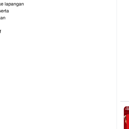
 ke lapangan
erta
tan
f