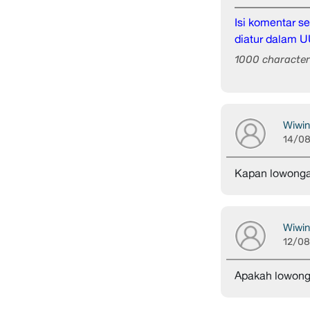
Isi komentar 
diatur dalam U
1000 character 
Wiwin
14/0
Kapan lowongan
Wiwin
12/0
Apakah lowong