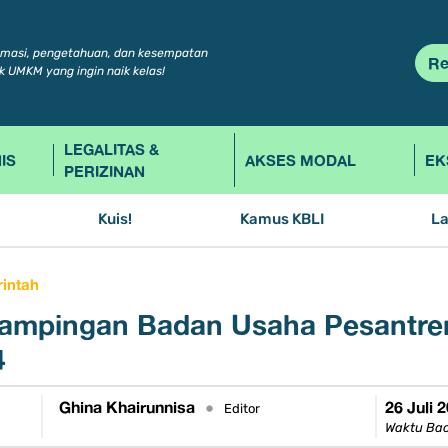
rmasi, pengetahuan, dan kesempatan
Re
k UMKM yang ingin naik kelas!
LEGALITAS &
IS
AKSES MODAL
EK
PERIZINAN
Kuis!
Kamus KBLI
L
intah
endampingan Badan Usaha Pesantre
4
Ghina Khairunnisa
26 Juli 
•
Editor
Waktu Bac