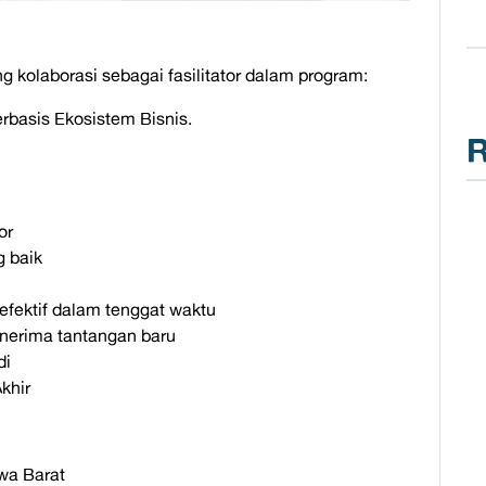
kolaborasi sebagai fasilitator dalam program:
basis Ekosistem Bisnis.
R
or
 baik
fektif dalam tenggat waktu
enerima tantangan baru
di
khir
awa Barat