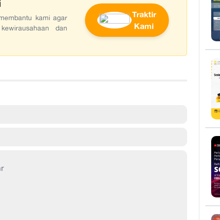
i
Traktir
t membantu kami agar
Kami
 kewirausahaan dan