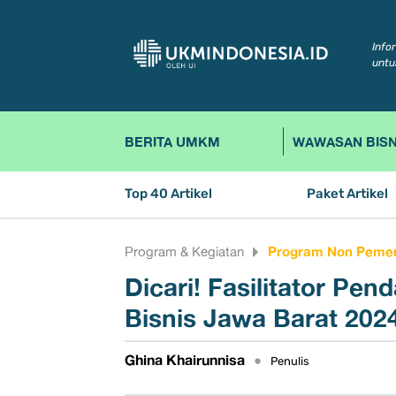
Info
untu
BERITA UMKM
WAWASAN BISN
Top 40 Artikel
Paket Artikel
Program Non Pemer
Program & Kegiatan
Dicari! Fasilitator P
Bisnis Jawa Barat 202
Ghina Khairunnisa
•
Penulis