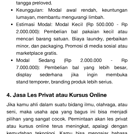
tangga
preloved
.
Keunggulan:
Modal awal rendah, keuntungan
lumayan, membantu mengurangi limbah.
Estimasi Modal:
Modal Kecil (Rp 500.000 - Rp
2.000.000):
Pembelian
bal
pakaian kecil atau
mencari barang satuan. Biaya
laundry
, perbaikan
minor, dan
packaging
. Promosi di media sosial atau
marketplace
gratis.
Modal Sedang (Rp 2.000.000 - Rp
7.000.000):
Pembelian
bal
yang lebih besar,
display
sederhana jika ingin membuka
stand
temporer,
branding
produk lebih serius.
4. Jasa Les Privat atau Kursus Online
Jika kamu ahli dalam suatu bidang ilmu, olahraga, atau
seni, maka
usaha apa yang bagus
ini bisa menjadi
pilihan yang sangat cocok. Permintaan akan les privat
atau kursus
online
terus meningkat, apalagi dengan
kemudahan teknologi. Kamu bisa mengajar bahasa