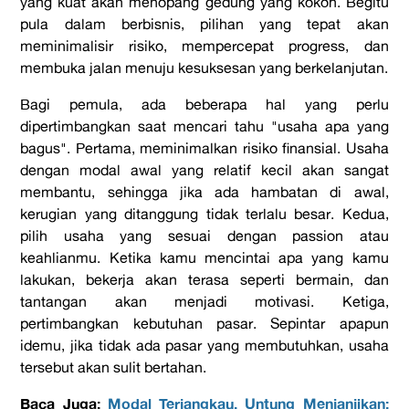
yang kuat akan menopang gedung yang kokoh. Begitu
pula dalam berbisnis, pilihan yang tepat akan
meminimalisir risiko, mempercepat
progress
, dan
membuka jalan menuju kesuksesan yang berkelanjutan.
Bagi pemula, ada beberapa hal yang perlu
dipertimbangkan saat mencari tahu "
usaha apa yang
bagus
".
Pertama
, meminimalkan risiko finansial. Usaha
dengan modal awal yang relatif kecil akan sangat
membantu, sehingga jika ada hambatan di awal,
kerugian yang ditanggung tidak terlalu besar.
Kedua
,
pilih usaha yang sesuai dengan
passion
atau
keahlianmu. Ketika kamu mencintai apa yang kamu
lakukan, bekerja akan terasa seperti bermain, dan
tantangan akan menjadi motivasi.
Ketiga
,
pertimbangkan kebutuhan pasar. Sepintar apapun
idemu, jika tidak ada pasar yang membutuhkan, usaha
tersebut akan sulit bertahan.
Baca Juga:
Modal Terjangkau, Untung Menjanjikan: