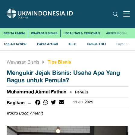
BERITA UMKM
WAWASAN BISNIS
LEGALITAS & PERIZINAN
AKSES MODAL
Top 40 Artikel
Paket Artikel
Kuis!
Kamus KBLI
Layanan Us
Tips Bisnis
Wawasan Bisnis
Mengukir Jejak Bisnis: Usaha Apa Yang
Bagus untuk Pemula?
Muhammad Akmal Fathan
•
Penulis
Bagikan
11 Jul 2025
Waktu Baca 7 menit