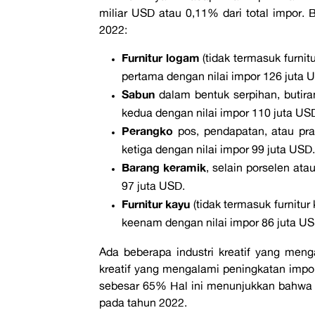
miliar USD atau 0,11% dari total impor.
2022:
Furnitur logam
(tidak termasuk furnit
pertama dengan nilai impor 126 juta 
Sabun
dalam bentuk serpihan, butiran
kedua dengan nilai impor 110 juta US
Perangko
pos, pendapatan, atau pra
ketiga dengan nilai impor 99 juta USD.
Barang keramik
, selain porselen ata
97 juta USD.
Furnitur kayu
(tidak termasuk furnitur 
keenam dengan nilai impor 86 juta US
Ada beberapa industri kreatif yang meng
kreatif yang mengalami peningkatan impor
sebesar 65% Hal ini menunjukkan bahwa Fi
pada tahun 2022.