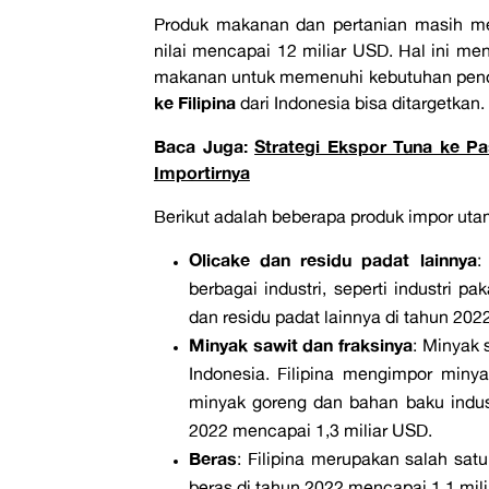
Produk makanan dan pertanian masih men
nilai mencapai 12 miliar USD. Hal ini me
makanan untuk memenuhi kebutuhan pendud
ke Filipina
dari Indonesia bisa ditargetkan.
Baca Juga:
Strategi Ekspor Tuna ke P
Importirnya
Berikut adalah beberapa produk impor utam
Olicake dan residu padat lainnya
:
berbagai industri, seperti industri pa
dan residu padat lainnya di tahun 202
Minyak sawit dan fraksinya
: Minyak 
Indonesia. Filipina mengimpor miny
minyak goreng dan bahan baku industr
2022 mencapai 1,3 miliar USD.
Beras
: Filipina merupakan salah satu
beras di tahun 2022 mencapai 1,1 mil