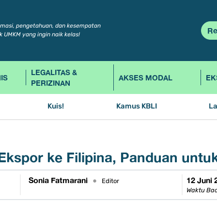
rmasi, pengetahuan, dan kesempatan
Re
k UMKM yang ingin naik kelas!
LEGALITAS &
IS
AKSES MODAL
EK
PERIZINAN
Kuis!
Kamus KBLI
L
kspor ke Filipina, Panduan unt
Sonia Fatmarani
12 Juni 
•
Editor
Waktu Bac