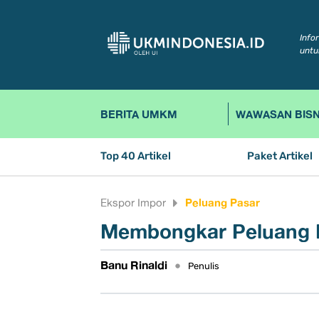
Info
untu
BERITA UMKM
WAWASAN BISN
Top 40 Artikel
Paket Artikel
Peluang Pasar
Ekspor Impor
Membongkar Peluang E
Banu Rinaldi
•
Penulis