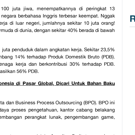
i 100 juta jiwa, menempatkannya di peringkat 13
ga negara berbahasa Inggris terbesar keempat. Nggak
R
rja di luar negeri, jumlahnya sekitar 10 juta orang!
rmuda di dunia, dengan sekitar 40% berada di bawah
 41 juta penduduk dalam angkatan kerja. Sekitar 23,5%
umbang 14% terhadap Produk Domestik Bruto (PDB).
tenaga kerja dan berkontribusi 30% terhadap PDB.
ghasilkan 56% PDB.
onesia di Pasar Global, Dicari Untuk Bahan Baku
isata dan Business Process Outsourcing (BPO). BPO ini
 daya proses pengetahuan, kantor cabang belakang
pengembangan perangkat lunak, pengembangan game,