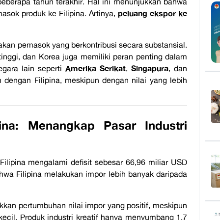
beberapa tahun terakhir. Hal ini menunjukkan bahwa
peluang ekspor ke
asok produk ke Filipina. Artinya,
kan pemasok yang berkontribusi secara substansial.
tinggi, dan Korea juga memiliki peran penting dalam
Amerika Serikat
Singapura
egara lain seperti
,
, dan
 dengan Filipina, meskipun dengan nilai yang lebih
ina: Menangkap Pasar Industri
ilipina mengalami defisit sebesar 66,96 miliar USD
hwa Filipina melakukan impor lebih banyak daripada
njukkan pertumbuhan nilai impor yang positif, meskipun
kecil. Produk industri kreatif hanya menyumbang 1,7